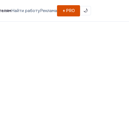
телям
Найти работу
Реклама
PRO
🌙