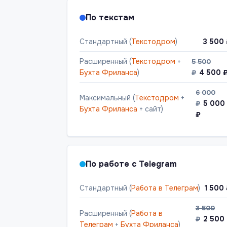
По текстам
Стандартный (
Текстодром
)
3 500
Расширенный (
Текстодром
+
5 500
Бухта Фриланса
)
4 500 
₽
6 000
Максимальный (
Текстодром
+
5 000
₽
Бухта Фриланса
+ сайт)
₽
По работе с Telegram
Стандартный (
Работа в Телеграм
)
1 500
3 500
Расширенный (
Работа в
2 500
₽
Телеграм
+
Бухта Фриланса
)