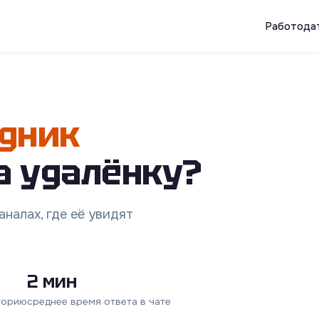
Работода
дник
а удалёнку?
налах, где её увидят
2 мин
торию
среднее время ответа в чате