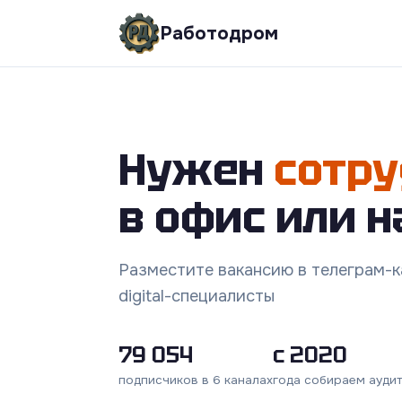
Работодром
Нужен
сотру
в офис или н
Разместите вакансию в телеграм-ка
digital-специалисты
79 054
с 2020
подписчиков в 6 каналах
года собираем ауди