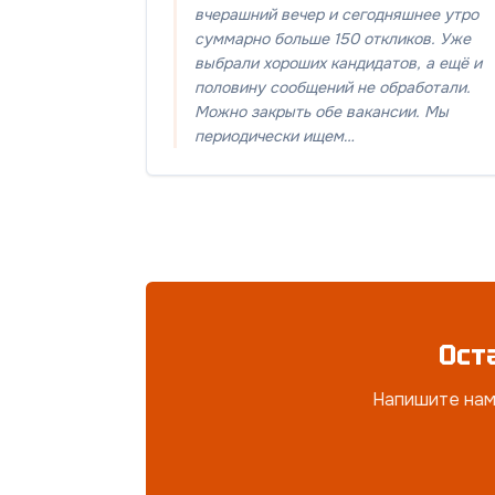
вчерашний вечер и сегодняшнее утро
суммарно больше 150 откликов. Уже
выбрали хороших кандидатов, а ещё и
половину сообщений не обработали.
Можно закрыть обе вакансии. Мы
периодически ищем…
Ост
Напишите нам 