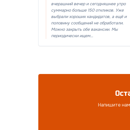
вчерашний вечер и сегодняшнее утро
суммарно больше 150 откликов. Уже
выбрали хороших кандидатов, а ещё и
половину сообщений не обработали.
Можно закрыть обе вакансии. Мы
периодически ищем…
Ост
Напишите нам 