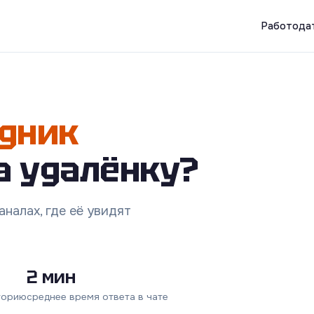
Работода
дник
а удалёнку?
налах, где её увидят
2 мин
торию
среднее время ответа в чате