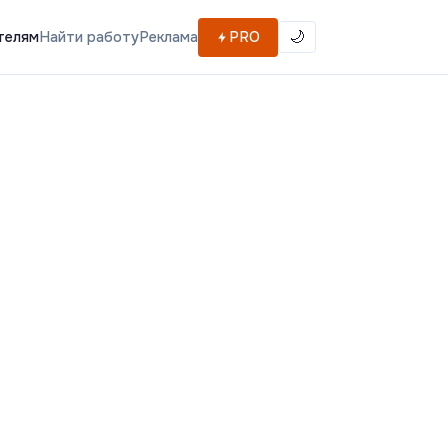
телям
Найти работу
Реклама
PRO
🌙