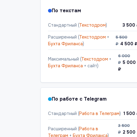
По текстам
Стандартный (
Текстодром
)
3 500
Расширенный (
Текстодром
+
5 500
Бухта Фриланса
)
4 500 
₽
6 000
Максимальный (
Текстодром
+
5 000
₽
Бухта Фриланса
+ сайт)
₽
По работе с Telegram
Стандартный (
Работа в Телеграм
)
1 500
3 500
Расширенный (
Работа в
2 500
₽
Телеграм
+
Бухта Фриланса
)