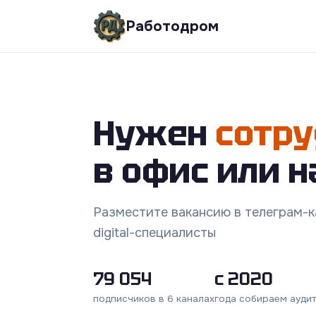
Работодром
Нужен
сотру
в офис или н
Разместите вакансию в телеграм-ка
digital-специалисты
79 054
с 2020
подписчиков в 6 каналах
года собираем ауди