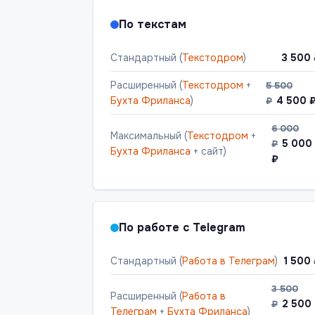
По текстам
Стандартный (
Текстодром
)
3 500
Расширенный (
Текстодром
+
5 500
Бухта Фриланса
)
4 500 
₽
6 000
Максимальный (
Текстодром
+
5 000
₽
Бухта Фриланса
+ сайт)
₽
По работе с Telegram
Стандартный (
Работа в Телеграм
)
1 500
3 500
Расширенный (
Работа в
2 500
₽
Телеграм
+
Бухта Фриланса
)