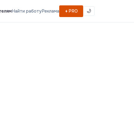
телям
Найти работу
Реклама
PRO
🌙