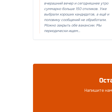
вчерашний вечер и сегодняшнее утро
суммарно больше 150 откликов. Уже
выбрали хороших кандидатов, а ещё и
половину сообщений не обработали.
Можно закрыть обе вакансии. Мы
периодически ищем…
Ост
Напишите нам 