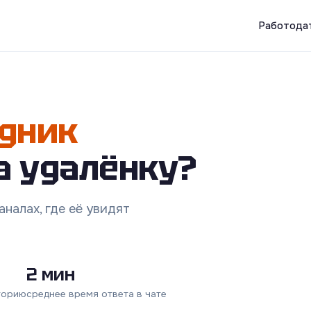
Работода
дник
а удалёнку?
налах, где её увидят
2 мин
торию
среднее время ответа в чате