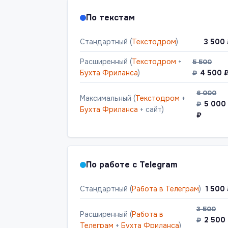
По текстам
Стандартный (
Текстодром
)
3 500
Расширенный (
Текстодром
+
5 500
Бухта Фриланса
)
4 500 
₽
6 000
Максимальный (
Текстодром
+
5 000
₽
Бухта Фриланса
+ сайт)
₽
По работе с Telegram
Стандартный (
Работа в Телеграм
)
1 500
3 500
Расширенный (
Работа в
2 500
₽
Телеграм
+
Бухта Фриланса
)