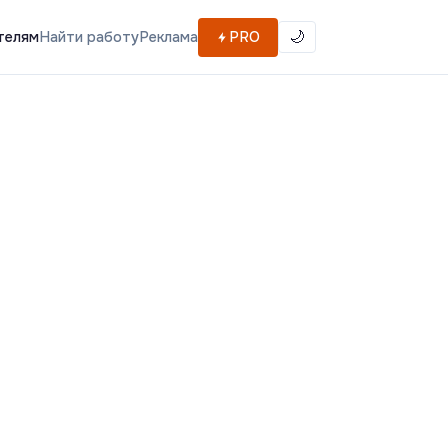
телям
Найти работу
Реклама
PRO
🌙