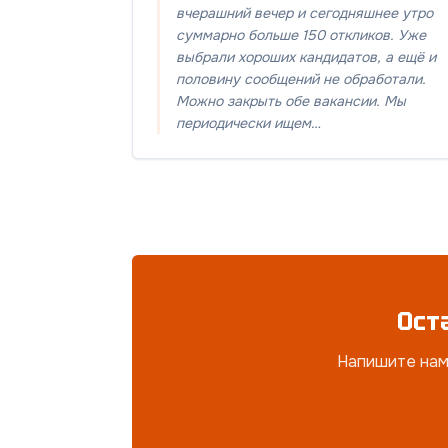
вчерашний вечер и сегодняшнее утро
суммарно больше 150 откликов. Уже
выбрали хороших кандидатов, а ещё и
половину сообщений не обработали.
Можно закрыть обе вакансии. Мы
периодически ищем…
Ост
Напишите нам 