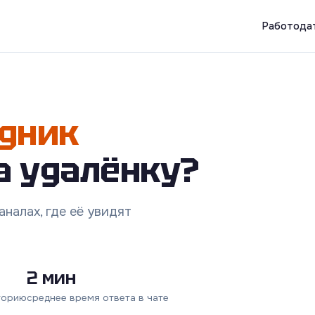
Работода
дник
а удалёнку?
налах, где её увидят
2 мин
торию
среднее время ответа в чате