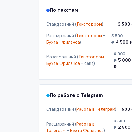
По текстам
Стандартный (
Текстодром
)
3 500
Расширенный (
Текстодром
+
5 500
Бухта Фриланса
)
4 500 
₽
6 000
Максимальный (
Текстодром
+
5 000
₽
Бухта Фриланса
+ сайт)
₽
По работе с Telegram
Стандартный (
Работа в Телеграм
)
1 500
3 500
Расширенный (
Работа в
2 500
₽
Телеграм
+
Бухта Фриланса
)