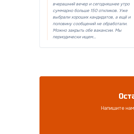
вчерашний вечер и сегодняшнее утро
суммарно больше 150 откликов. Уже
выбрали хороших кандидатов, а ещё и
половину сообщений не обработали.
Можно закрыть обе вакансии. Мы
периодически ищем…
Ост
Напишите нам 