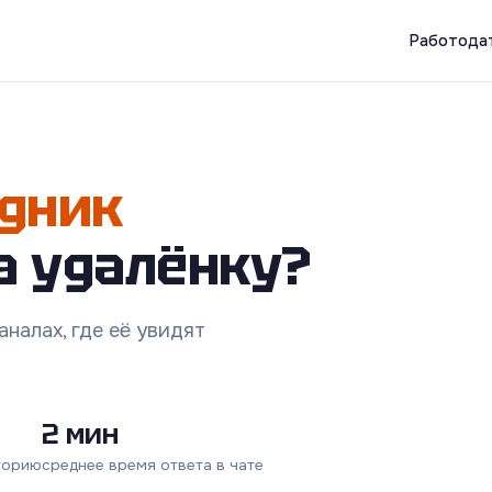
Работода
дник
а удалёнку?
налах, где её увидят
2 мин
торию
среднее время ответа в чате