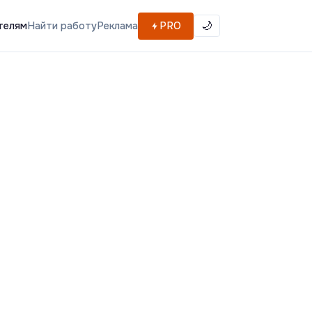
телям
Найти работу
Реклама
PRO
🌙