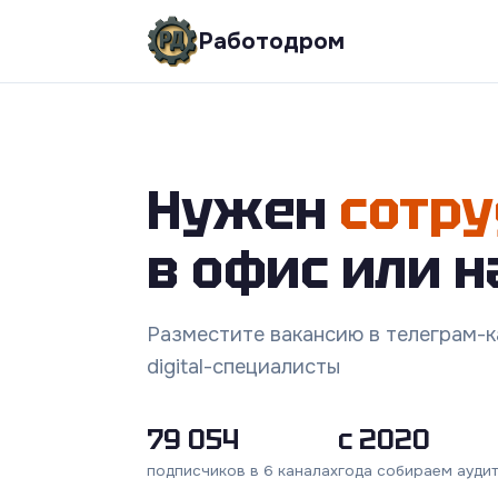
Работодром
Нужен
сотру
в офис или н
Разместите вакансию в телеграм-ка
digital-специалисты
79 054
с 2020
подписчиков в 6 каналах
года собираем ауди